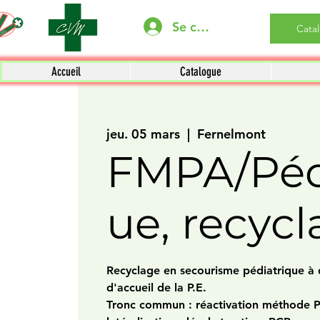
Se connecter
Cata
Accueil
Catalogue
jeu. 05 mars
  |  
Fernelmont
FMPA/Péd
ue, recyc
Recyclage en secourisme pédiatrique à d
d'accueil de la P.E.
Tronc commun : réactivation méthode P