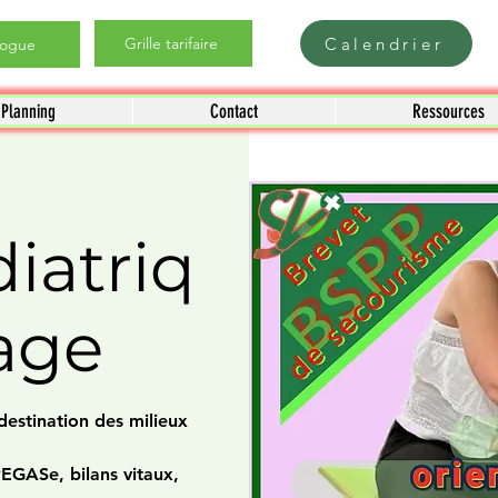
Calendrier
Grille tarifaire
logue
Planning
Contact
Ressources
iatriq
lage
estination des milieux
EGASe, bilans vitaux,