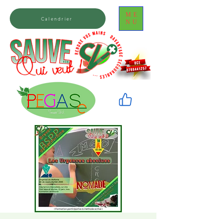
ME
Calendrier
NU