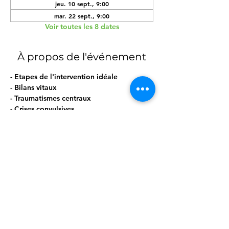
jeu. 10 sept., 9:00
mar. 22 sept., 9:00
Voir toutes les 8 dates
À propos de l'événement
- Etapes de l'intervention idéale
- Bilans vitaux
- Traumatismes centraux
- Crises convulsives
- Mise en PLS
- Réanimation avec AED
Afficher plus
Partager cet événement