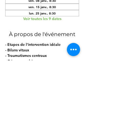
ven. 08 janv., 8:30
ven. 15 janv., 8:30
lun. 25 janv., 8:30
Voir toutes les 9 dates
À propos de l'événement
- Etapes de l'intervention idéale
- Bilans vitaux
- Traumatismes centraux
- Crises convulsives
- Mise en PLS
- Réanimation avec AED
Afficher plus
Partager cet événement