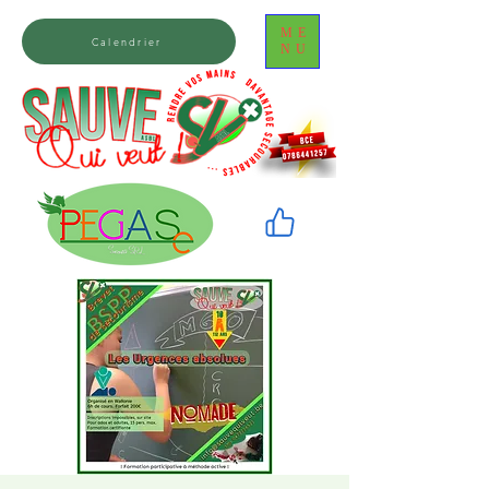
ME
Calendrier
NU