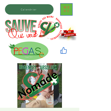
ME
Calendrier
NU