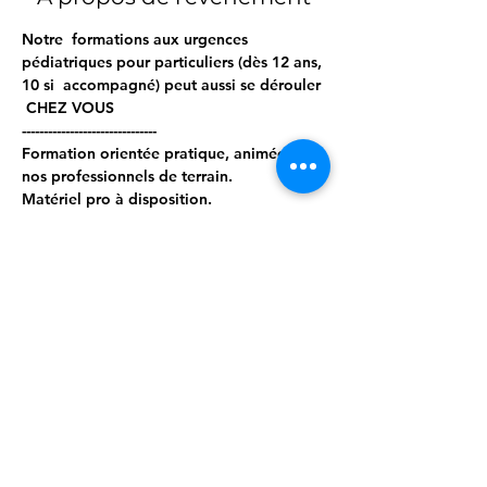
Notre  formations aux urgences 
pédiatriques pour particuliers (dès 12 ans, 
10 si  accompagné) peut aussi se dérouler 
 CHEZ VOUS  
------------------------------- 
Formation orientée pratique, animée par 
nos professionnels de terrain. 
Matériel pro à disposition. 
------------------------------ 
Programme ; 
Afficher plus
Partager cet événement