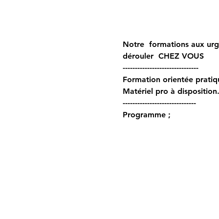
Notre  formations aux urge
dérouler  CHEZ VOUS  
------------------------------- 
Formation orientée pratiqu
Matériel pro à disposition.
------------------------------ 
Programme ; 