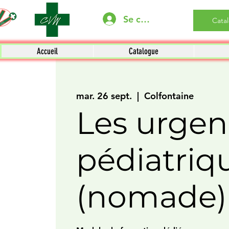
Se connecter
Cata
Accueil
Catalogue
mar. 26 sept.
  |  
Colfontaine
Les urgen
pédiatriq
(nomade)