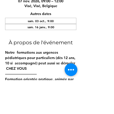
07 nov. 2026, 09:00 – 12:00
Visé, Visé, Belgique
Autres dates
sam. 03 oct., 9:00
sam. 16 janv., 9:00
À propos de l'événement
Notre  formations aux urgences 
pédiatriques pour particuliers (dès 12 ans, 
10 si  accompagné) peut aussi se dérouler 
 CHEZ VOUS  
------------------------------- 
Formation orientée pratique, animée par 
nos professionnels de terrain. 
Matériel pro à disposition. 
------------------------------ 
Programme ; 
Afficher plus