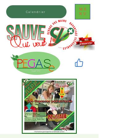
ME
Calendrier
NU