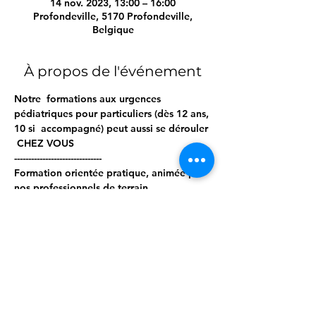
14 nov. 2023, 13:00 – 16:00
Profondeville, 5170 Profondeville,
Belgique
À propos de l'événement
Notre  formations aux urgences 
pédiatriques pour particuliers (dès 12 ans, 
10 si  accompagné) peut aussi se dérouler 
 CHEZ VOUS  
------------------------------- 
Formation orientée pratique, animée par 
nos professionnels de terrain. 
Matériel pro à disposition. 
------------------------------ 
Programme ; 
Afficher plus