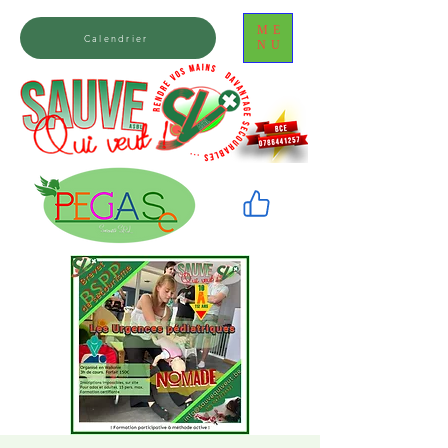
ME
Calendrier
NU