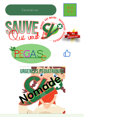
ME
Calendrier
NU