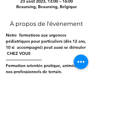
23 août 2023, 13:00 – 16:00
Beauraing, Beauraing, Belgique
À propos de l'événement
Notre  formations aux urgences 
pédiatriques pour particuliers (dès 12 ans, 
10 si  accompagné) peut aussi se dérouler 
 CHEZ VOUS  
------------------------------- 
Formation orientée pratique, animée par 
nos professionnels de terrain. 
Matériel pro à disposition. 
------------------------------ 
Programme ; 
Afficher plus