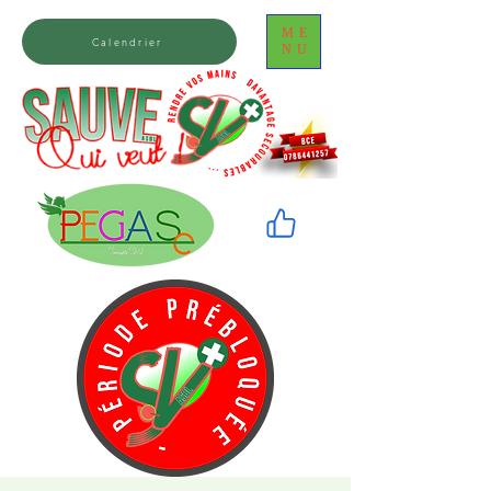
ME
Calendrier
NU