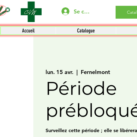
Se connecter
Cata
Accueil
Catalogue
lun. 15 avr.
  |  
Fernelmont
Période
prébloqu
Surveillez cette période ; elle se libére