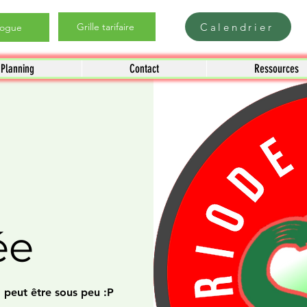
Calendrier
Grille tarifaire
logue
Planning
Contact
Ressources
ée
ra peut être sous peu :P