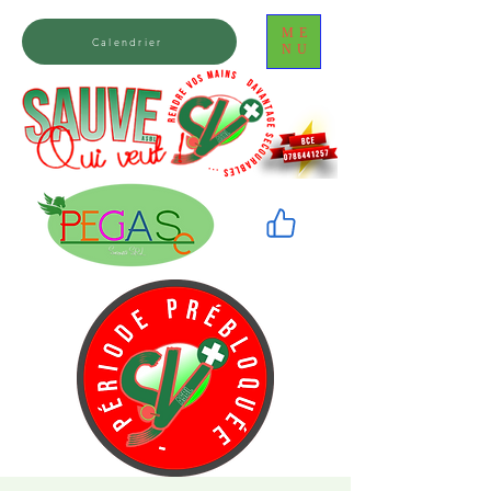
ME
Calendrier
NU