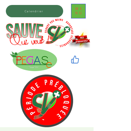
ME
Calendrier
NU