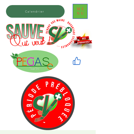
ME
Calendrier
NU