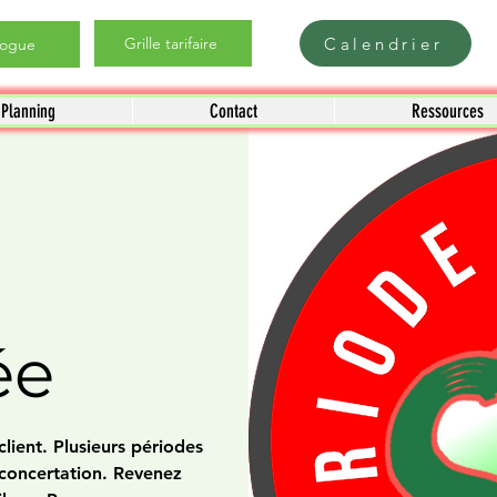
Calendrier
Grille tarifaire
logue
Planning
Contact
Ressources
ée
lient. Plusieurs périodes
 concertation. Revenez