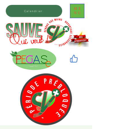
ME
Calendrier
NU