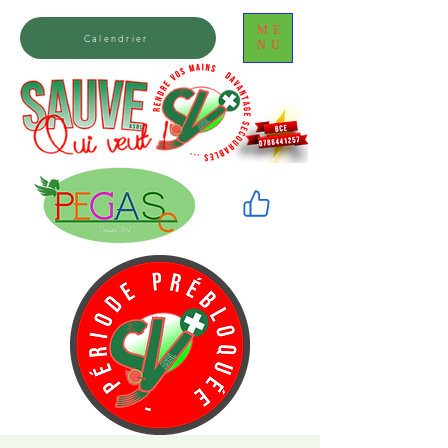
ME
Calendrier
NU