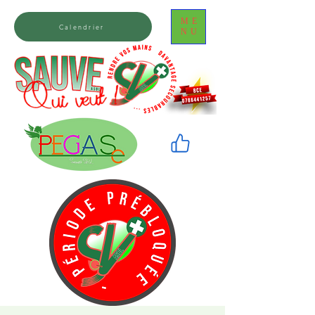
ME
Calendrier
NU