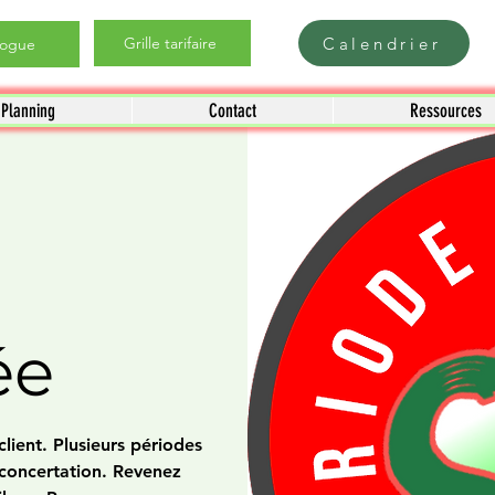
Calendrier
Grille tarifaire
logue
Planning
Contact
Ressources
ée
lient. Plusieurs périodes
 concertation. Revenez