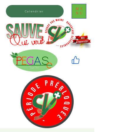
ME
Calendrier
NU