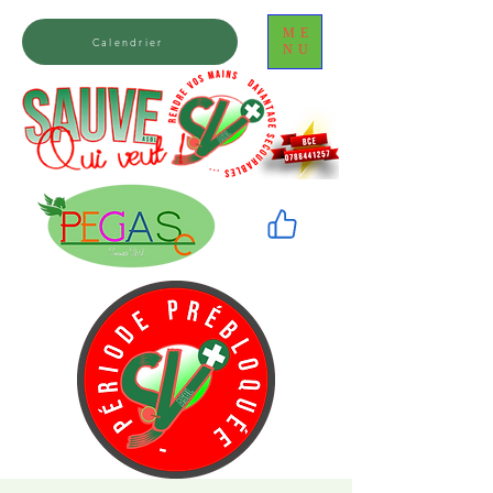
ME
Calendrier
NU