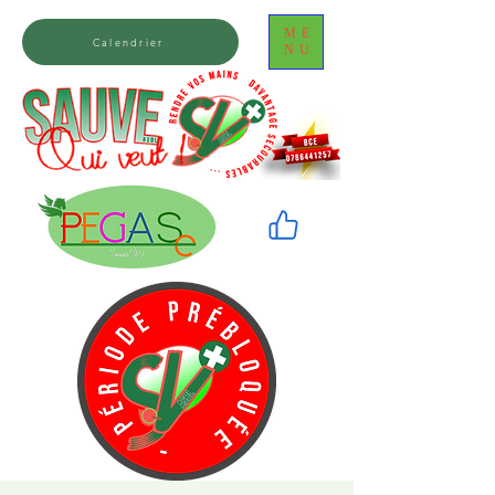
ME
Calendrier
NU