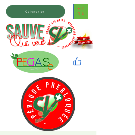
ME
Calendrier
NU