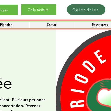
Calendrier
Grille tarifaire
logue
Planning
Contact
Ressources
ée
lient. Plusieurs périodes
 concertation. Revenez