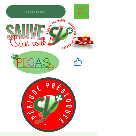
ME
Calendrier
NU