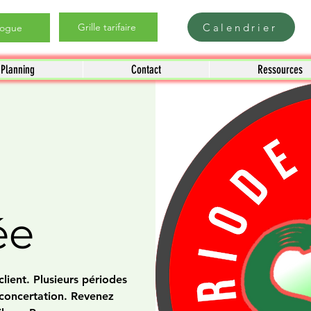
Calendrier
Grille tarifaire
logue
Planning
Contact
Ressources
ée
lient. Plusieurs périodes
 concertation. Revenez