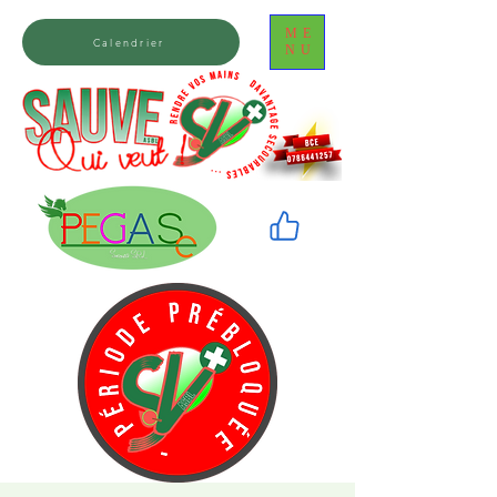
ME
Calendrier
NU