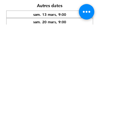
Autres dates
sam. 13 mars, 9:00
sam. 20 mars, 9:00
dim. 21 mars, 9:00
Partager cet événement
Cellule.Formante@secourable.be
/
admin@croix-verte.be
© 2023/2024 par Sauve qui veut ASBL / Croix-Verte de Wallonie SRL