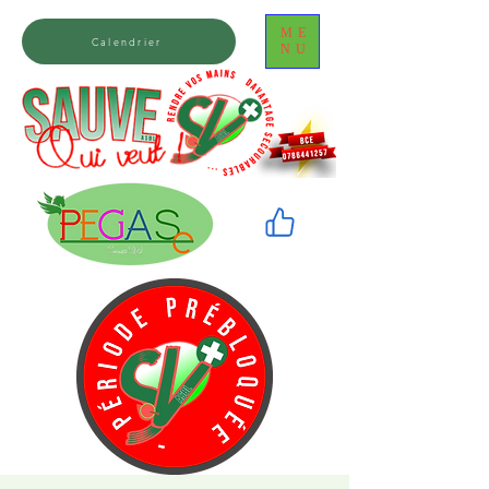
ME
Calendrier
NU