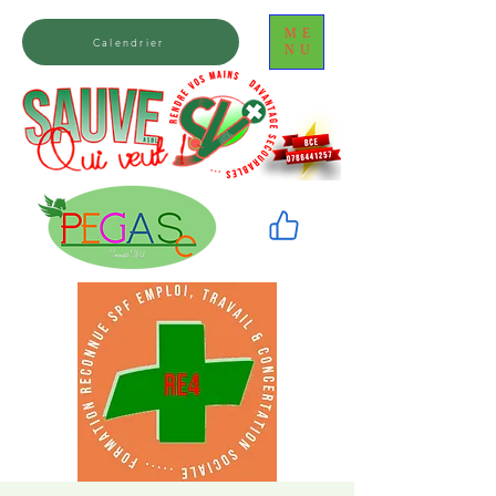
ME
Calendrier
NU