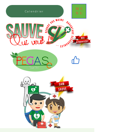
ME
Calendrier
NU