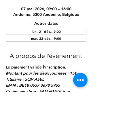
07 mai 2026, 09:00 – 16:00
Andenne, 5300 Andenne, Belgique
Autres dates
lun. 21 déc., 9:00
mar. 22 déc., 9:00
À propos de l'événement
Le paiement valide l'inscription.
Montant pour les deux journées : 15€
Titulaire : SQV ASBL
IBAN : BE18 0637 3678 5965
Communication : SAM+DATE jour 
1+NOM Prénom enfant"
Programme (4 modules de 3h chacun) :
Afficher plus