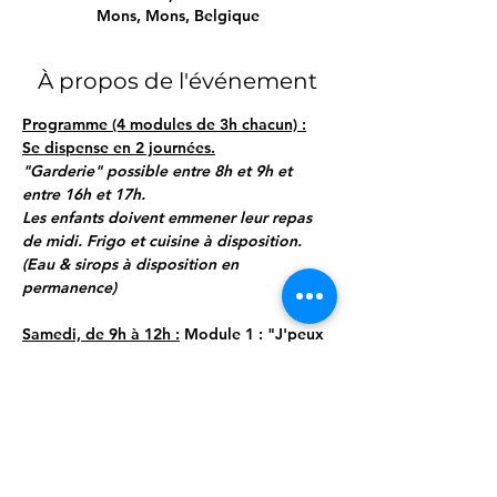
Mons, Mons, Belgique
À propos de l'événement
Programme (4 modules de 3h chacun) :
Se dispense en 2 journées.
"Garderie" possible entre 8h et 9h et 
entre 16h et 17h.
Les enfants doivent emmener leur repas 
de midi. Frigo et cuisine à disposition.
(Eau & sirops à disposition en 
permanence)
Samedi, de 9h à 12h :
 Module 1 : "J'peux 
pas, j'ai PLS"
"Une main, même vide, peut être d'un 
grand secours"
Afficher plus