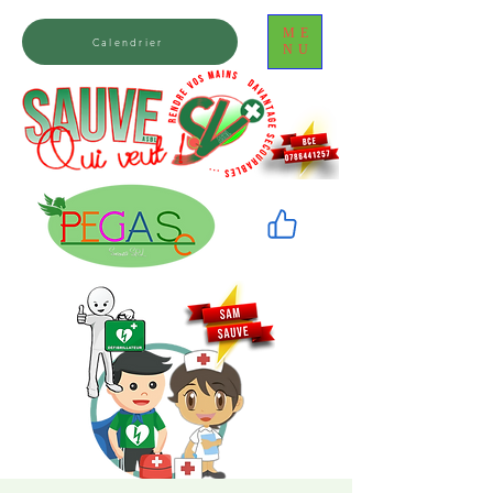
ME
Calendrier
NU