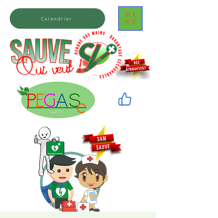
ME
Calendrier
NU