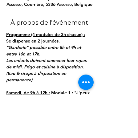
Assesse, Courrière, 5336 Assesse, Belgique
À propos de l'événement
Programme (4 modules de 3h chacun) :
Se dispense en 2 journées.
"Garderie" possible entre 8h et 9h et 
entre 16h et 17h.
Les enfants doivent emmener leur repas 
de midi. Frigo et cuisine à disposition.
(Eau & sirops à disposition en 
permanence)
Samedi, de 9h à 12h :
 Module 1 : "J'peux 
pas, j'ai PLS"
"Une main, même vide, peut être d'un 
grand secours"
Afficher plus