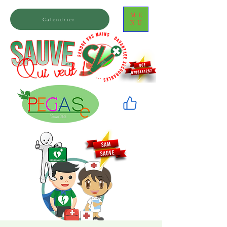
ME
Calendrier
NU