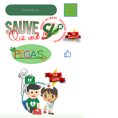
ME
Calendrier
NU