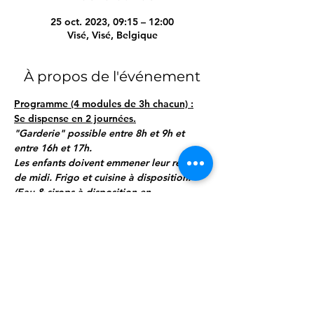
25 oct. 2023, 09:15 – 12:00
Visé, Visé, Belgique
À propos de l'événement
Programme (4 modules de 3h chacun) :
Se dispense en 2 journées.
"Garderie" possible entre 8h et 9h et 
entre 16h et 17h.
Les enfants doivent emmener leur repas 
de midi. Frigo et cuisine à disposition.
(Eau & sirops à disposition en 
permanence)
Samedi, de 9h à 12h :
 Module 1 : "J'peux 
pas, j'ai PLS"
Afficher plus