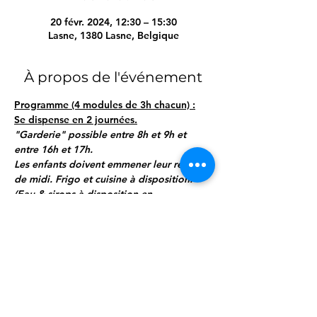
20 févr. 2024, 12:30 – 15:30
Lasne, 1380 Lasne, Belgique
À propos de l'événement
Programme (4 modules de 3h chacun) :
Se dispense en 2 journées.
"Garderie" possible entre 8h et 9h et 
entre 16h et 17h.
Les enfants doivent emmener leur repas 
de midi. Frigo et cuisine à disposition.
(Eau & sirops à disposition en 
permanence)
Samedi, de 9h à 12h :
 Module 1 : "J'peux 
pas, j'ai PLS"
Afficher plus