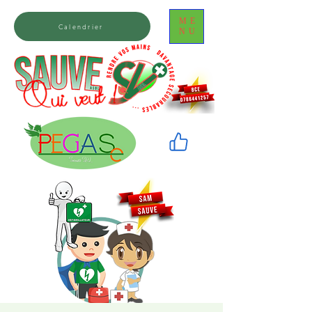
ME
Calendrier
NU