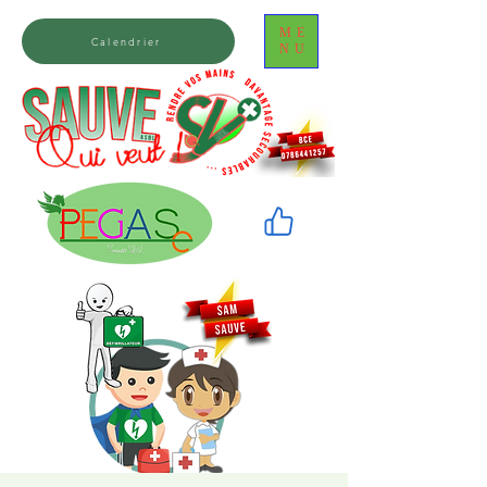
ME
Calendrier
NU