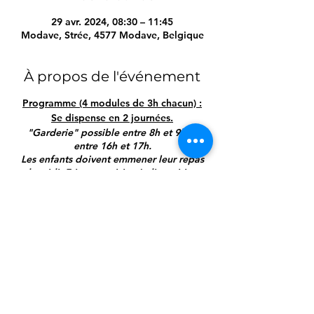
29 avr. 2024, 08:30 – 11:45
Modave, Strée, 4577 Modave, Belgique
À propos de l'événement
Programme (4 modules de 3h chacun) :
Se dispense en 2 journées.
"Garderie" possible entre 8h et 9h et
entre 16h et 17h.
Les enfants doivent emmener leur repas
de midi. Frigo et cuisine à disposition.
(Eau & sirops à disposition en
permanence)
Samedi, de 9h à 12h :
Module 1 : "J'peux
pas, j'ai PLS"
🙃- Les étapes de l'intervention idéale -
Marche générale des opérations --
introduites par un visuel commun via un
accident simulé 🙃- L'intervention en toute
Partager cet événement
sécurité - sa propre sécurité 🙃- L'alerte