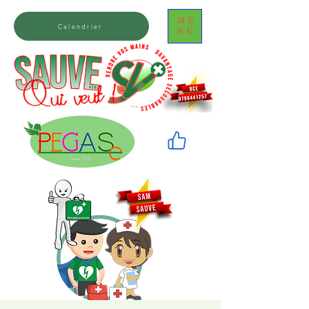
ME
Calendrier
NU