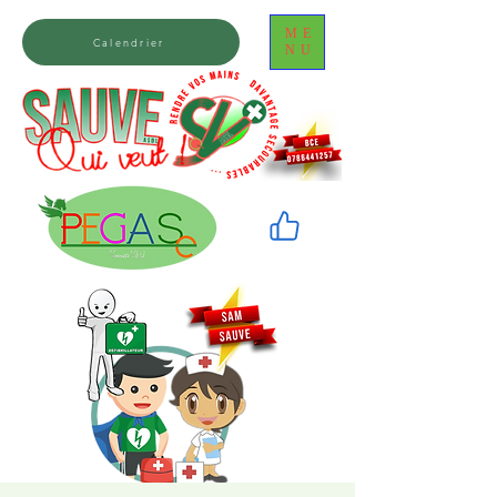
ME
Calendrier
NU