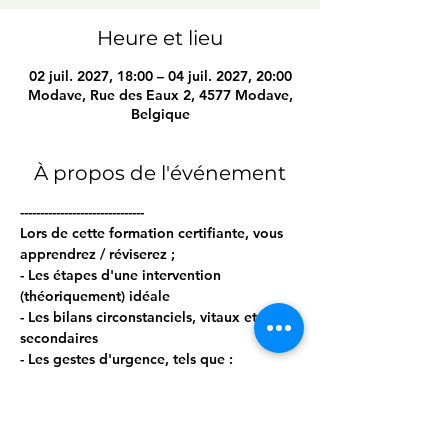
Heure et lieu
02 juil. 2027, 18:00 – 04 juil. 2027, 20:00
Modave, Rue des Eaux 2, 4577 Modave,
Belgique
À propos de l'événement
------------------------------- 
Lors de cette formation certifiante, vous 
apprendrez / réviserez ; 
- Les étapes d'une intervention 
(théoriquement) idéale 
- Les bilans circonstanciels, vitaux et 
secondaires 
- Les gestes d'urgence, tels que : 
-- Vérifier la conscience (réactivité) et 
l'efficacité d'une respiration (VES) 
Afficher plus