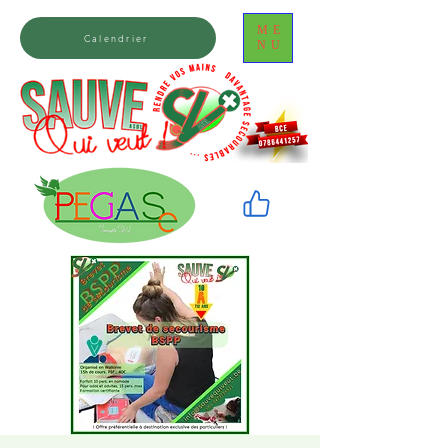
ME
Calendrier
NU