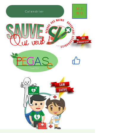
ME
Calendrier
NU