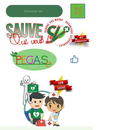
ME
Calendrier
NU