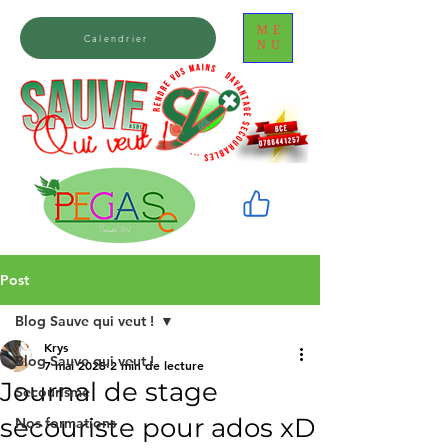
ME
Calendrier
NU
Post
Blog Sauve qui veut !
Krys
Blog Sauve qui veut !
7 mai 2025
2 min de lecture
Journal de stage
Secourisme
secouriste pour ados xD
Nos formations