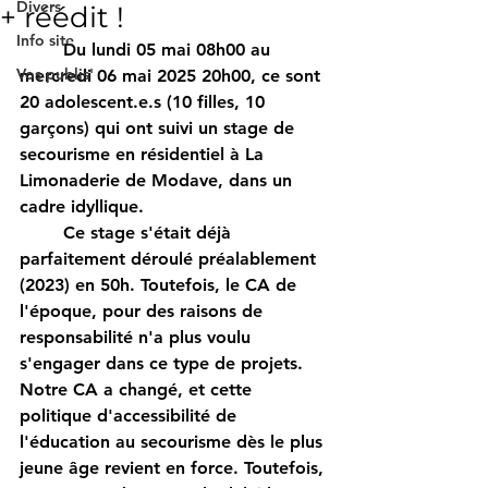
Divers
+ réédit !
Info site
	Du lundi 05 mai 08h00 au 
Vos publis'
mercredi 06 mai 2025 20h00, ce sont 
20 adolescent.e.s (10 filles, 10 
garçons) qui ont suivi un stage de 
secourisme en résidentiel à La 
Limonaderie de Modave, dans un 
cadre idyllique.
	Ce stage s'était déjà 
parfaitement déroulé préalablement 
(2023) en 50h. Toutefois, le CA de 
l'époque, pour des raisons de 
responsabilité n'a plus voulu 
s'engager dans ce type de projets. 
Notre CA a changé, et cette 
politique d'accessibilité de 
l'éducation au secourisme dès le plus 
jeune âge revient en force. Toutefois, 